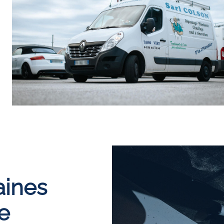
ines
se