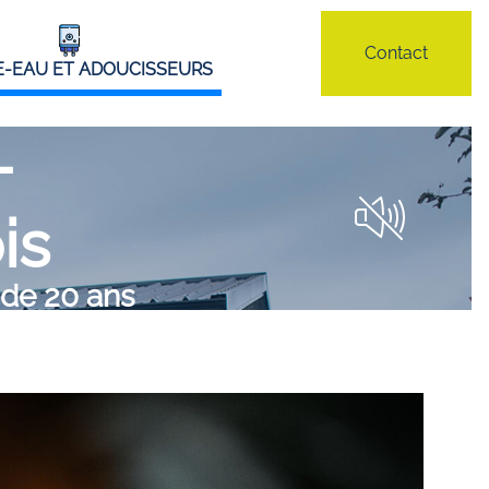
Contact
-EAU ET ADOUCISSEURS
-
is
 de 20 ans