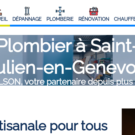
EIL
DÉPANNAGE
PLOMBERIE
RÉNOVATION
CHAUFFE
Plombier à Saint
ulien-en-Genevo
ON, votre partenaire depuis plus
tisanale pour tous